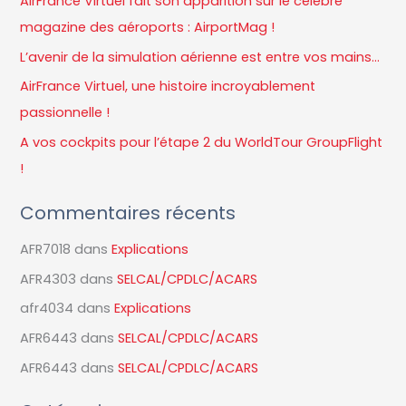
AirFrance Virtuel fait son apparition sur le célèbre
r
magazine des aéroports : AirportMag !
c
L’avenir de la simulation aérienne est entre vos mains…
h
AirFrance Virtuel, une histoire incroyablement
e
passionnelle !
r
A vos cockpits pour l’étape 2 du WorldTour GroupFlight
!
:
Commentaires récents
AFR7018
dans
Explications
AFR4303
dans
SELCAL/CPDLC/ACARS
afr4034
dans
Explications
AFR6443
dans
SELCAL/CPDLC/ACARS
AFR6443
dans
SELCAL/CPDLC/ACARS