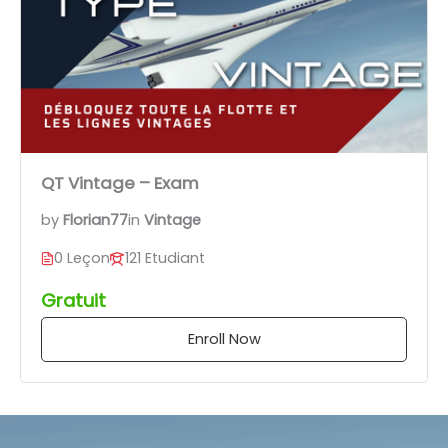
QT Vintage – Exam
by
Florian77
in
Vintage
0 Leçon
121 Etudiant
Gratuit
Enroll Now