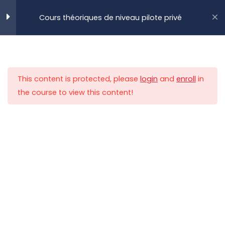
Aller
Cours théoriques de niveau pilote privé
au
MENU
contenu
Accueil
Flight Academy
Niveau 1
Réglementation
8
This content is protected, please
login
and
enroll
in
Météorologie
5
the course to view this content!
Communication
5
Une expérience
Principes de Vol
4
gratuite de
à
Définitions et Coefficients
importants