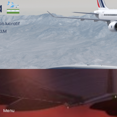
à
on lucratif
 KLM
Menu