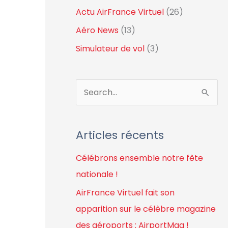
Actu AirFrance Virtuel
(26)
Aéro News
(13)
Simulateur de vol
(3)
R
e
c
Articles récents
h
Célébrons ensemble notre fête
e
nationale !
r
c
AirFrance Virtuel fait son
h
apparition sur le célèbre magazine
e
des aéroports : AirportMag !