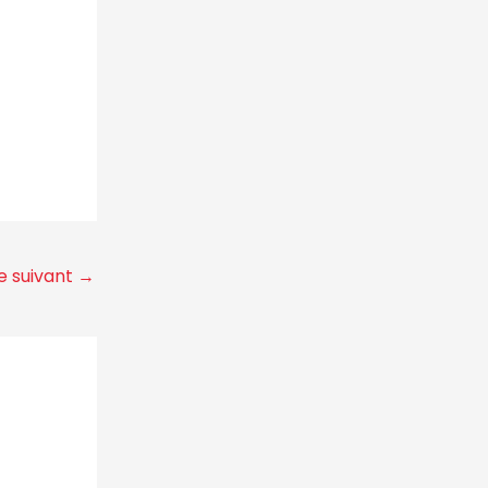
le suivant
→