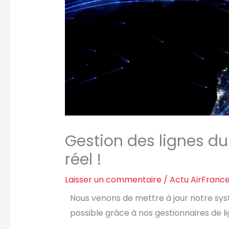
Gestion des lignes d
réel !
Laisser un commentaire
/
Actu AirFrance
Nous venons de mettre à jour notre syst
possible grâce à nos gestionnaires de l