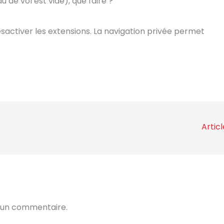
u de vol est vide), que faire ?
ésactiver les extensions. La navigation privée permet
Artic
 un commentaire.