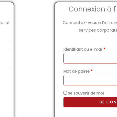
Connexion à
l
ol et
Connectez-vous à l’intran
services corporat
Obligatoire
Obliga
Identifiant ou e-mail
*
Mot de passe
*
Se souvenir de moi
SE CON