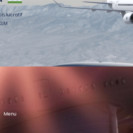
on lucratif
 KLM
Menu