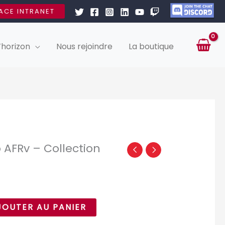
ACE INTRANET
’horizon
Nous rejoindre
La boutique
AFRv – Collection
JOUTER AU PANIER