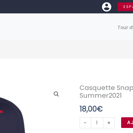
ESP
Tour d
Casquette Snap 
quantité
Summer2021
de
Casquette
18,00
€
Snap
-
+
A
AFRv
-