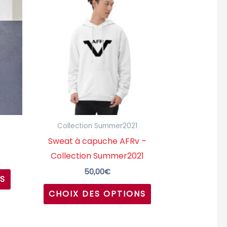
produit
produit
a
a
plusieurs
plusieurs
variations.
variations.
Les
Les
options
options
peuvent
peuvent
être
être
choisies
choisies
Collection Summer2021
sur
sur
Sweat à capuche AFRv –
la
la
Collection Summer2021
page
page
50,00
€
S
du
du
CHOIX DES OPTIONS
produit
produit