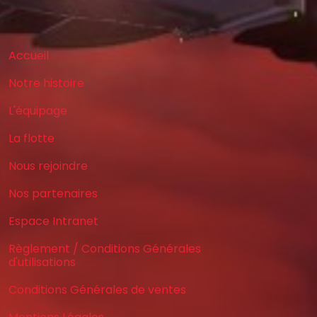
Accueil
Notre histoire
L'équipage
La flotte
Nous rejoindre
Nos partenaires
Espace Intranet
Règlement / Conditions Générales
d'utilisations
Conditions Générales de ventes