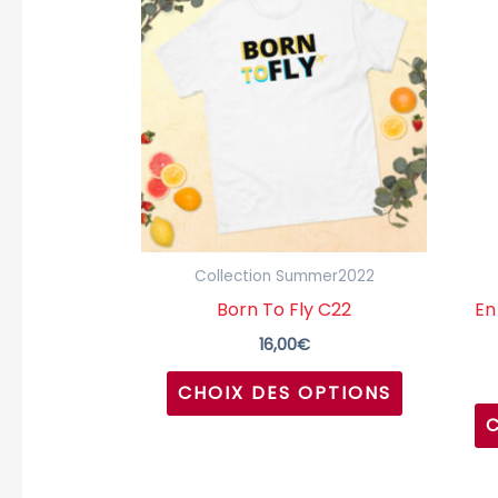
produit
a
plusieurs
variations.
Les
options
peuvent
être
choisies
Collection Summer2022
sur
Born To Fly C22
En
la
16,00
€
page
CHOIX DES OPTIONS
du
produit