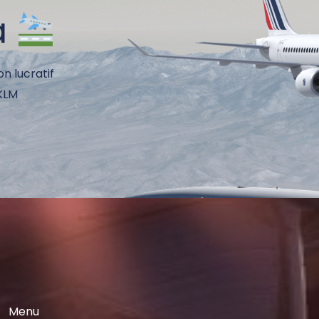
à
on lucratif
 KLM
Menu