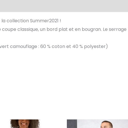
aires
Avis (0)
 la collection Summer2021 !
coupe classique, un bord plat et en bougran. Le serrage r
e vert camouflage : 60 % coton et 40 % polyester)
Ce