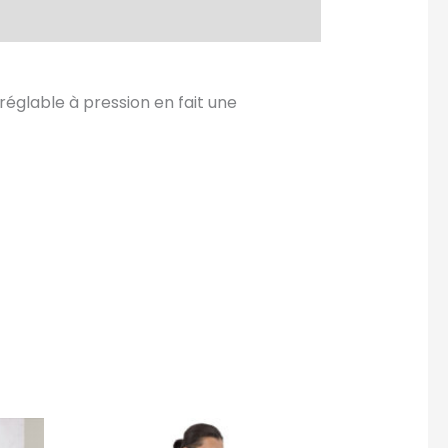
églable à pression en fait une
Ce
Ce