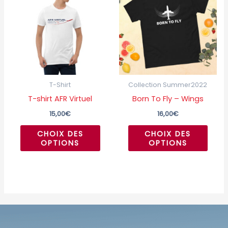
a
a
plusieurs
plusi
variations.
variat
Les
Les
options
optio
peuvent
peuv
T-Shirt
Collection Summer2022
être
être
T-shirt AFR Virtuel
Born To Fly – Wings
choisies
chois
15,00
€
16,00
€
sur
sur
CHOIX DES
CHOIX DES
la
la
OPTIONS
OPTIONS
page
page
du
du
produit
produ