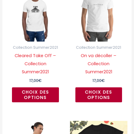
a
a
plusieurs
plusi
variations.
variat
Les
Les
options
optio
peuvent
peuv
Collection Summer2021
Collection Summer2021
être
être
Cleared Take Off –
On va décoller –
choisies
chois
Collection
Collection
sur
sur
Summer2021
Summer2021
la
la
17,00
€
17,00
€
page
page
CHOIX DES
CHOIX DES
du
du
OPTIONS
OPTIONS
produit
produ
Ce
Ce
produit
produ