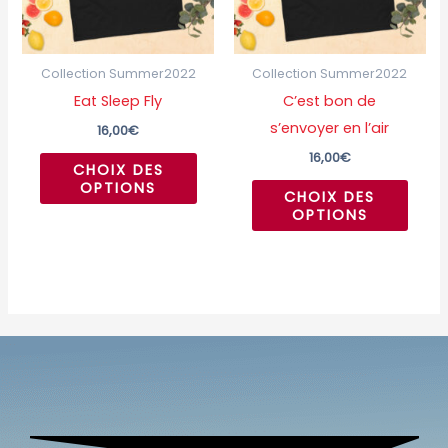
Les
Les
options
optio
peuvent
peuv
Collection Summer2022
Collection Summer2022
être
être
Eat Sleep Fly
C’est bon de
choisies
chois
s’envoyer en l’air
16,00
€
sur
sur
16,00
€
CHOIX DES
la
la
OPTIONS
CHOIX DES
page
page
OPTIONS
du
du
produit
produ