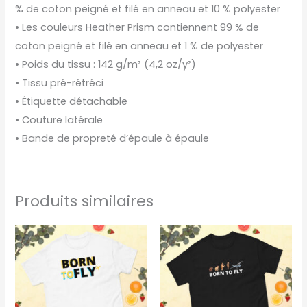
% de coton peigné et filé en anneau et 10 % polyester
• Les couleurs Heather Prism contiennent 99 % de
coton peigné et filé en anneau et 1 % de polyester
• Poids du tissu : 142 g/m² (4,2 oz/y²)
• Tissu pré-rétréci
• Étiquette détachable
• Couture latérale
• Bande de propreté d’épaule à épaule
Produits similaires
Ce
Ce
produit
produ
a
a
plusieurs
plusi