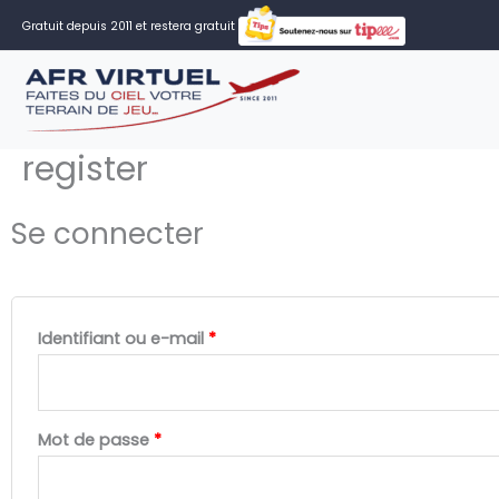
Aller
Gratuit depuis 2011 et restera gratuit
au
contenu
register
Obligatoire
Obligatoire
Se connecter
Identifiant ou e-mail
*
Mot de passe
*