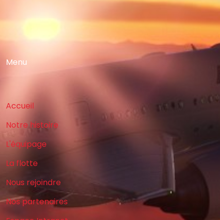
Menu
Accueil
Notre histoire
L'équipage
La flotte
Nous rejoindre
Nos partenaires