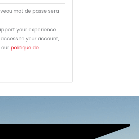
ouveau mot de passe sera
support your experience
 access to your account,
n our
politique de