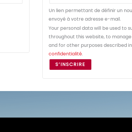
Un lien permettant de définir un n
envoyé à votre adresse e-mail.
Your personal data will be used to 
throughout this website, to manage
and for other purposes described i
confidentialité
.
S’INSCRIRE