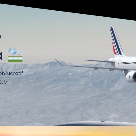
e
à
on lucratif
 KLM