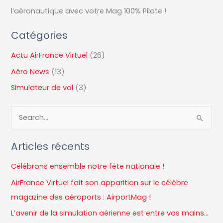
l’aéronautique avec votre Mag 100% Pilote !
Catégories
Actu AirFrance Virtuel
(26)
Aéro News
(13)
Simulateur de vol
(3)
R
e
Articles récents
c
h
Célébrons ensemble notre fête nationale !
e
AirFrance Virtuel fait son apparition sur le célèbre
r
magazine des aéroports : AirportMag !
c
L’avenir de la simulation aérienne est entre vos mains…
h