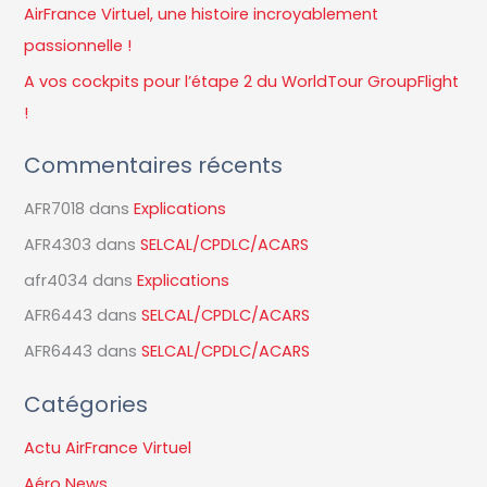
AirFrance Virtuel, une histoire incroyablement
e
passionnelle !
r
A vos cockpits pour l’étape 2 du WorldTour GroupFlight
!
:
Commentaires récents
AFR7018
dans
Explications
AFR4303
dans
SELCAL/CPDLC/ACARS
afr4034
dans
Explications
AFR6443
dans
SELCAL/CPDLC/ACARS
AFR6443
dans
SELCAL/CPDLC/ACARS
Catégories
Actu AirFrance Virtuel
Aéro News