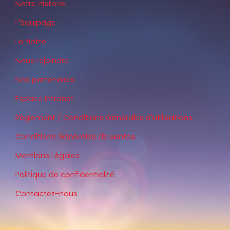
Notre histoire
L'équipage
La flotte
Nous rejoindre
Nos partenaires
Espace Intranet
Règlement / Conditions Générales d'utilisations
Conditions Générales de ventes
Mentions Légales
Politique de confidentialité
Contactez-nous