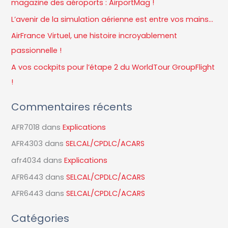
magazine des aéroports : AirportMag !
c
L’avenir de la simulation aérienne est entre vos mains…
h
AirFrance Virtuel, une histoire incroyablement
e
passionnelle !
r
A vos cockpits pour l’étape 2 du WorldTour GroupFlight
!
:
Commentaires récents
AFR7018
dans
Explications
AFR4303
dans
SELCAL/CPDLC/ACARS
afr4034
dans
Explications
AFR6443
dans
SELCAL/CPDLC/ACARS
AFR6443
dans
SELCAL/CPDLC/ACARS
Catégories