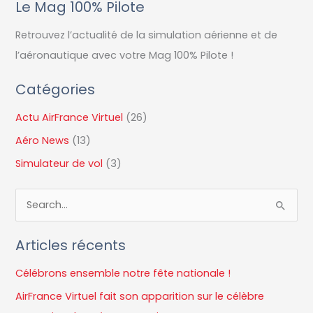
Le Mag 100% Pilote
Retrouvez l’actualité de la simulation aérienne et de
l’aéronautique avec votre Mag 100% Pilote !
Catégories
Actu AirFrance Virtuel
(26)
Aéro News
(13)
Simulateur de vol
(3)
R
e
Articles récents
c
h
Célébrons ensemble notre fête nationale !
e
AirFrance Virtuel fait son apparition sur le célèbre
r