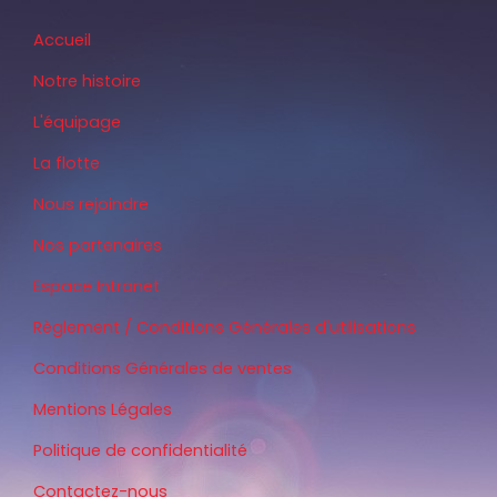
Accueil
Notre histoire
L'équipage
La flotte
Nous rejoindre
Nos partenaires
Espace Intranet
Règlement / Conditions Générales d'utilisations
Conditions Générales de ventes
Mentions Légales
Politique de confidentialité
Contactez-nous