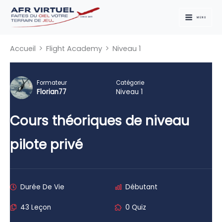
Aller
au
MENU
contenu
Accueil
Flight Academy
Niveau 1
Formateur
Catégorie
Florian77
Niveau 1
Cours théoriques de niveau
pilote privé
Durée De Vie
Débutant
43 Leçon
0 Quiz