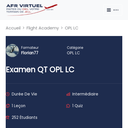
Aller
au
MENU
contenu
Accueil
Flight Academy
OPL LC
Formateur
Catégorie
Florian77
OPL LC
Examen QT OPL LC
Durée De Vie
Intermédiaire
1 Leçon
1 Quiz
252 Étudiants