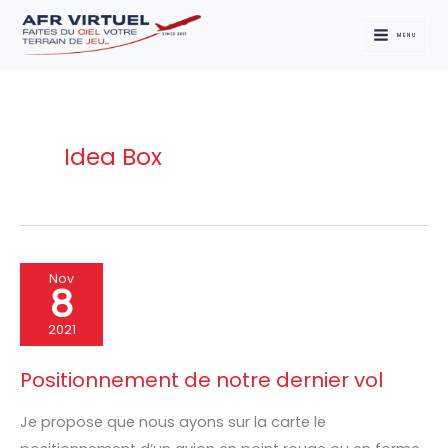
Aller
au
MENU
contenu
Idea Box
Positionnement
Nov
8
de
notre
2021
dernier
Positionnement de notre dernier vol
vol
Je propose que nous ayons sur la carte le