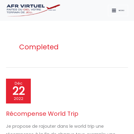
Aller
au
MENU
contenu
Completed
Récompense
Déc
22
World
Trip
2022
Récompense World Trip
Je propose de rajouter dans le world trip une