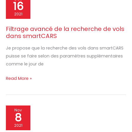
16
avancé
de
2021
la
Filtrage avancé de la recherche de vols
recherche
dans smartCARS
de
vols
Je propose que la recherche des vols dans smartCARS
dans
puisse se faire selon des paramètres supplémentaires
smartCARS
comme le jour de
Read More »
Positionnement
Nov
8
de
notre
2021