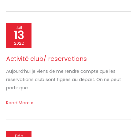
Activité
Juil
13
club/
reservations
2022
Activité club/ reservations
Aujourd’hui je viens de me rendre compte que les
réservations club sont figées au départ. On ne peut
partir que
Read More »
Filtrage
Déc