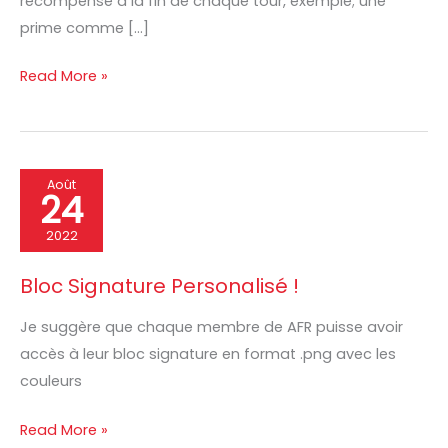
récompense à la fin de chaque tour, exemple; une
prime comme […]
Read More »
Bloc
Août
24
Signature
Personalisé
2022
!
Bloc Signature Personalisé !
Je suggère que chaque membre de AFR puisse avoir
accès à leur bloc signature en format .png avec les
couleurs
Read More »