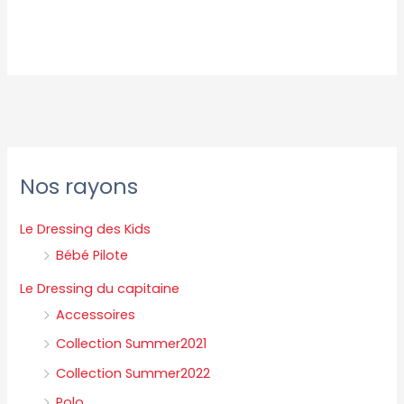
P
P
Nos rayons
r
r
i
i
Le Dressing des Kids
x
x
Bébé Pilote
m
m
Le Dressing du capitaine
i
a
Accessoires
n
x
Collection Summer2021
Collection Summer2022
Polo