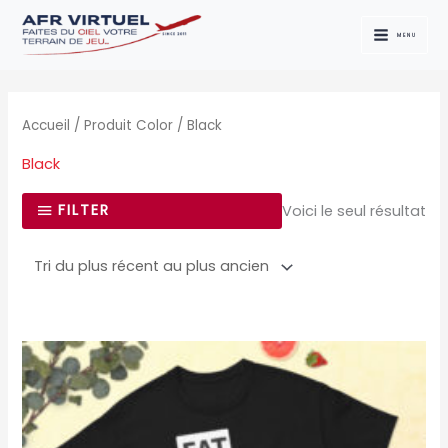
Aller
au
MENU
contenu
Accueil
/ Produit Color / Black
Black
FILTER
Voici le seul résultat
Ce
produit
a
plusieurs