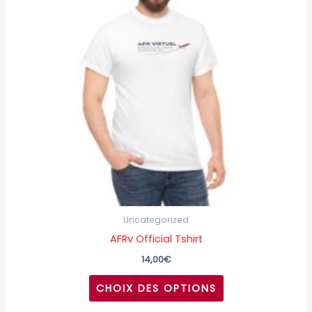
variations.
Les
options
peuvent
être
choisies
sur
la
page
du
produit
Uncategorized
AFRv Official Tshirt
14,00
€
CHOIX DES OPTIONS