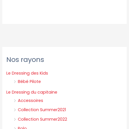
P
P
Nos rayons
r
r
i
i
Le Dressing des Kids
x
x
Bébé Pilote
m
m
Le Dressing du capitaine
i
a
Accessoires
n
x
Collection Summer2021
Collection Summer2022
Polo