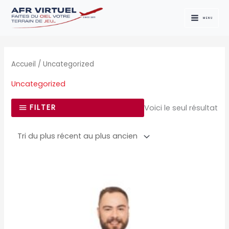
Aller
au
MENU
contenu
Accueil
/ Uncategorized
Uncategorized
FILTER
Voici le seul résultat
Ce
produit
a
plusieurs