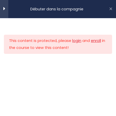
Aller
Débuter dans la compagnie
au
MENU
contenu
Accueil
Flight Academy
Tutoriel
Guide du débutant
1
This content is protected, please
login
and
enroll
in
Vidéo Guide du débutant Air
the course to view this content!
France Virtuel
Documentation utile
0
Une expérience
gratuite de
à