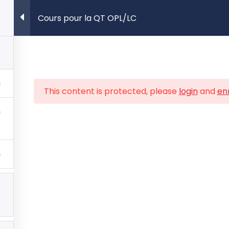
ESP
Cours pour la QT OPL/LC
Tour d
This content is protected, please
login
and
enr