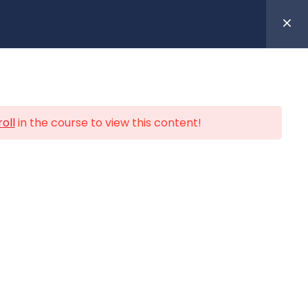
ACE INTRANET
’horizon
Nous rejoindre
La boutique
oll
in the course to view this content!