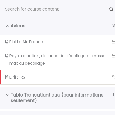
Aller
Gratuit depuis 2011 et restera gratuit
au
contenu
3
Avions
Flotte Air France
Accueil
Flight Academy
OPL LC
Rayon d’action, distance de décollage et masse
max au décollage
Drift IRS
1
Table Transatlantique (pour informations
seulement)