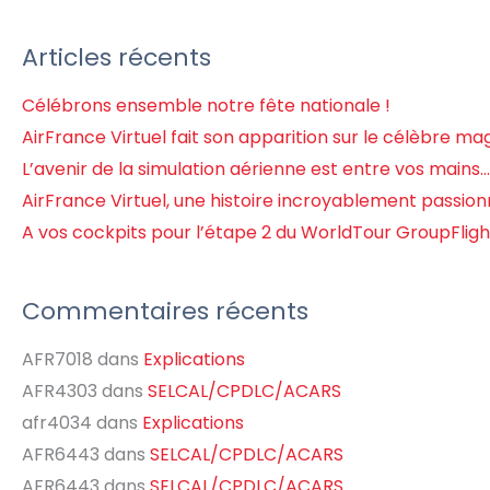
Articles récents
Célébrons ensemble notre fête nationale !
AirFrance Virtuel fait son apparition sur le célèbre ma
L’avenir de la simulation aérienne est entre vos mains…
AirFrance Virtuel, une histoire incroyablement passionn
A vos cockpits pour l’étape 2 du WorldTour GroupFligh
Commentaires récents
AFR7018
dans
Explications
AFR4303
dans
SELCAL/CPDLC/ACARS
afr4034
dans
Explications
AFR6443
dans
SELCAL/CPDLC/ACARS
AFR6443
dans
SELCAL/CPDLC/ACARS