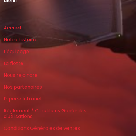
Menu
Accueil
Notre histoire
L'équipage
La flotte
Nous rejoindre
Nos partenaires
Espace Intranet
Règlement / Conditions Générales
d'utilisations
Conditions Générales de ventes