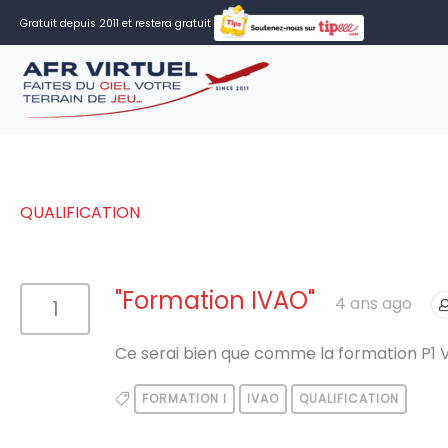
Aller
Gratuit depuis 2011 et restera gratuit
au
contenu
QUALIFICATION
"Formation IVAO"
4 ans ago
1
Ce serai bien que comme la formation P1 V
FORMATION I
IVAO
QUALIFICATION