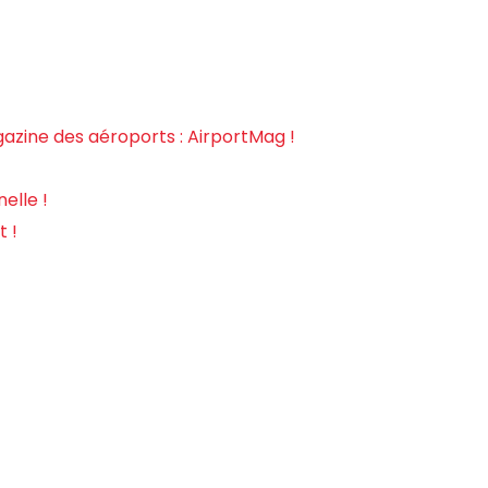
gazine des aéroports : AirportMag !
elle !
t !