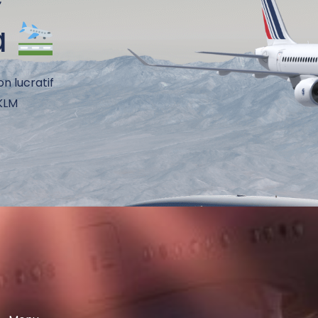
à
on lucratif
 KLM