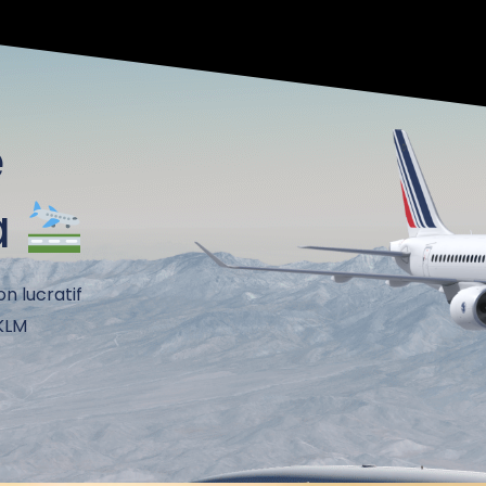
e
à
on lucratif
 KLM