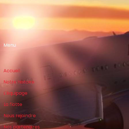
Menu
Accueil
Notre histoire
L'équipage
La flotte
Nous rejoindre
Nos partenaires