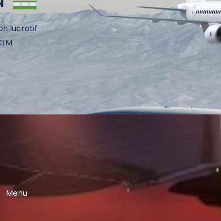
on lucratif
 KLM
Menu