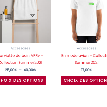
à
40,00€
plusieurs
variations.
Les
options
peuvent
être
choisies
Accessoires
Accessoires
sur
erviette de bain AFRv –
En mode avion – Collect
la
Collection Summer2021
Summer2021
page
25,00
€
–
40,00
€
17,00
€
du
CHOIX DES OPTIONS
CHOIX DES OPTION
produit