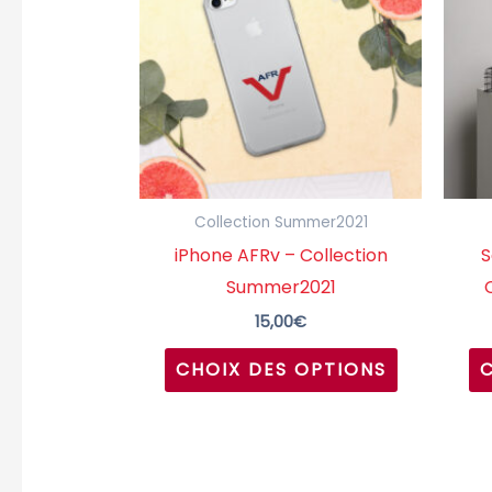
plusieurs
variations.
Les
options
peuvent
être
choisies
Collection Summer2021
sur
iPhone AFRv – Collection
S
la
Summer2021
page
15,00
€
du
CHOIX DES OPTIONS
produit