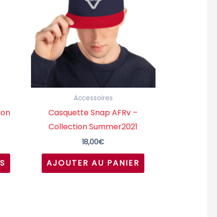
plusieurs
variations.
Les
options
peuvent
être
choisies
Accessoires
sur
ion
Casquette Snap AFRv –
la
Collection Summer2021
page
18,00
€
du
S
AJOUTER AU PANIER
produit