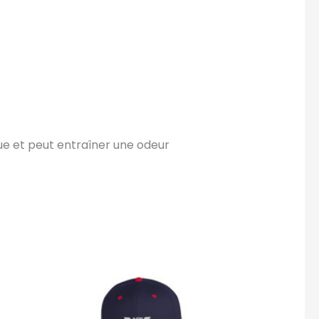
ue et peut entraîner une odeur
Ce
produit
a