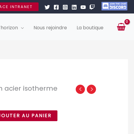
ACE INTRANET
’horizon
Nous rejoindre
La boutique
n acier isotherme
JOUTER AU PANIER