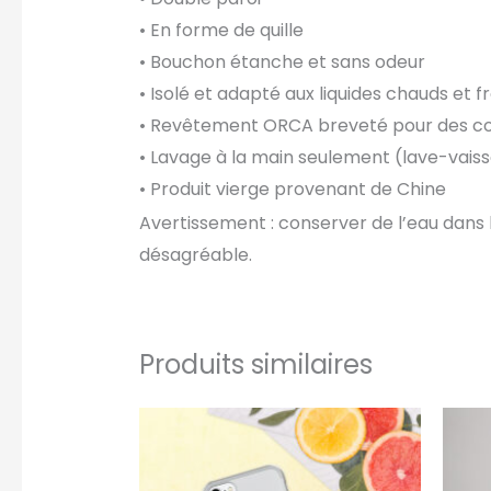
• En forme de quille
• Bouchon étanche et sans odeur
• Isolé et adapté aux liquides chauds et f
• Revêtement ORCA breveté pour des cou
• Lavage à la main seulement (lave-vais
• Produit vierge provenant de Chine
Avertissement : conserver de l’eau dans 
désagréable.
Produits similaires
Ce
produit
a