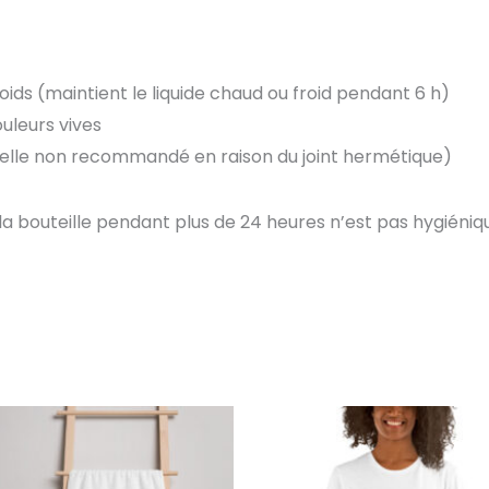
roids (maintient le liquide chaud ou froid pendant 6 h)
leurs vives
selle non recommandé en raison du joint hermétique)
la bouteille pendant plus de 24 heures n’est pas hygiéniq
Plage
Ce
de
produit
prix :
25,00€
a