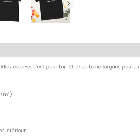
aires
Avis (0)
llez celui-ci c’est pour toi ! Et chut, tu ne largues pas le
 g/m²)
t inférieur