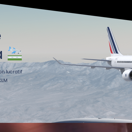
e
à
on lucratif
 KLM