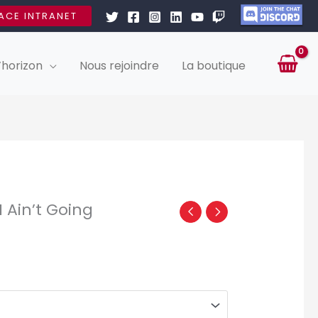
ACE INTRANET
’horizon
Nous rejoindre
La boutique
 I Ain’t Going