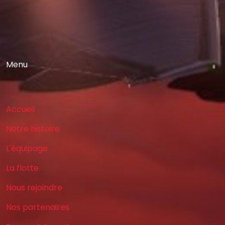
Menu
Accueil
Notre histoire
L'équipage
La flotte
Nous rejoindre
Nos partenaires