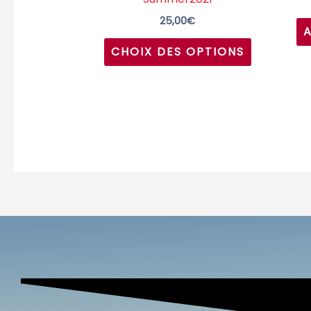
page
25,00
€
du
CHOIX DES OPTIONS
produit