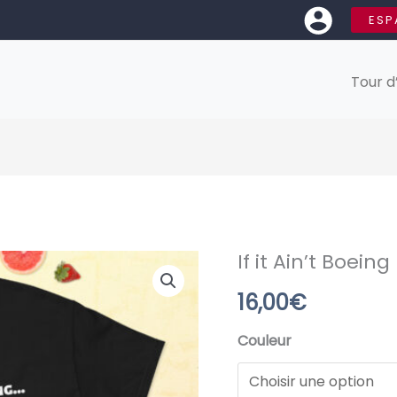
ESP
Tour d
If it Ain’t Boeing
quantité
de
16,00
€
If
it
Couleur
Ain’t
Boeing