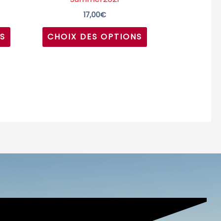
page
page
17,00
€
du
du
S
CHOIX DES OPTIONS
produit
produit