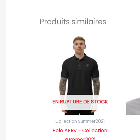
Produits similaires
Ce
produit
a
plusieurs
variations.
Les
options
EN RUPTURE DE STOCK
peuvent
être
choisies
Collection Summer2021
sur
Polo AFRv – Collection
la
Summer2021