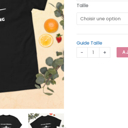
Taille
I
Ain’t
Going
Guide Taille
-
+
A