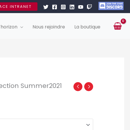
ACE INTRANET
’horizon
Nous rejoindre
La boutique
lection Summer2021