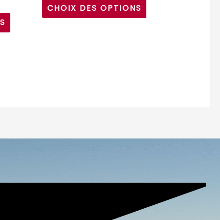
CHOIX DES OPTIONS
du
du
S
produit
produit