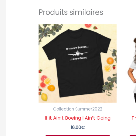
Produits similaires
Ce
produit
a
plusieurs
variations.
Les
options
peuvent
être
choisies
Collection Summer2022
sur
If it Ain’t Boeing I Ain’t Going
T-
la
16,00
€
page