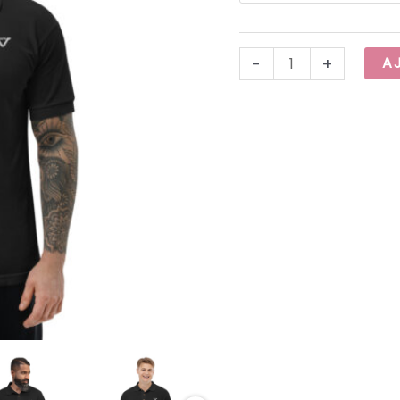
Summer2021
-
+
A