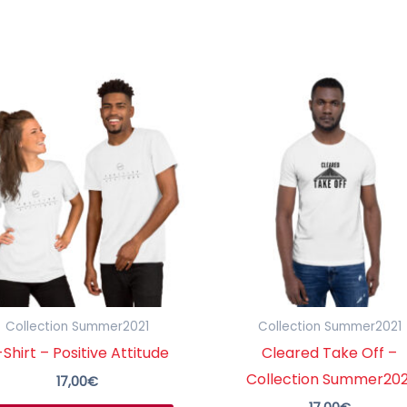
Ce
produit
a
plusieurs
variations.
Les
options
peuvent
être
choisies
Collection Summer2021
Collection Summer2021
sur
Shirt – Positive Attitude
Cleared Take Off –
la
Collection Summer202
17,00
€
page