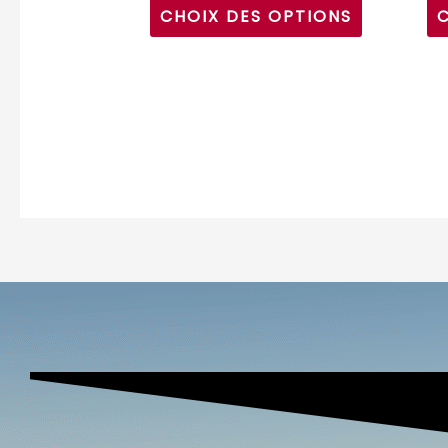
CHOIX DES OPTIONS
du
produit