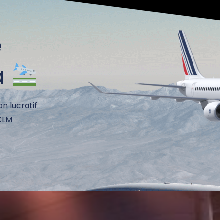
e
à
on lucratif
 KLM