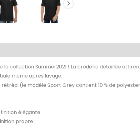
aires
Avis (0)
Size Chart
e la collection Summer2021 ! La broderie détaillée attirera
itiale même après lavage.
ré-rétréci (le modèle Sport Grey contient 10 % de polyeste
e
 finition élégante
inition propre