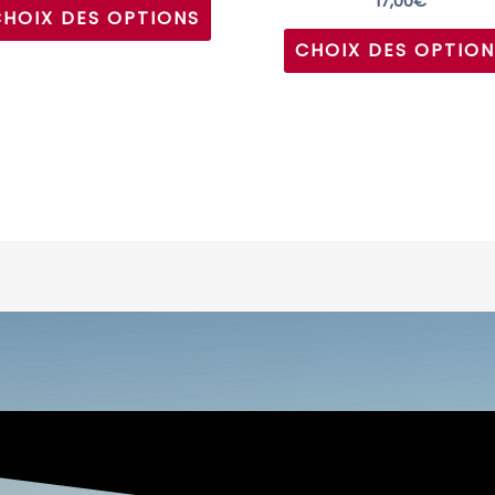
17,00
€
CHOIX DES OPTIONS
du
CHOIX DES OPTION
produit