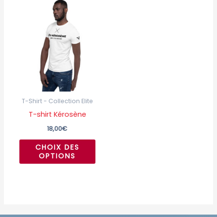
Ce
produit
a
plusieurs
variations.
Les
options
peuvent
T-Shirt - Collection Elite
être
T-shirt Kérosène
choisies
18,00
€
sur
CHOIX DES
la
OPTIONS
page
du
produit