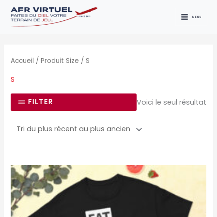
Aller
au
MENU
contenu
Accueil
/ Produit Size / S
S
FILTER
Voici le seul résultat
Ce
produit
a
plusieurs