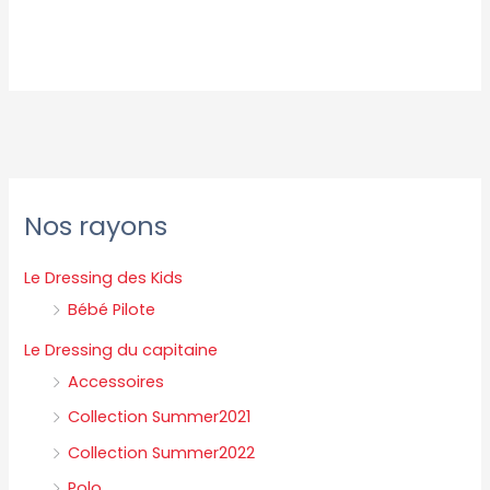
P
P
Nos rayons
r
r
i
i
Le Dressing des Kids
x
x
Bébé Pilote
m
m
Le Dressing du capitaine
i
a
Accessoires
n
x
Collection Summer2021
Collection Summer2022
Polo