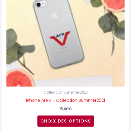
variations.
Les
options
peuvent
être
choisies
sur
la
page
du
produit
Collection Summer2021
iPhone AFRv – Collection Summer2021
15,00
€
CHOIX DES OPTIONS