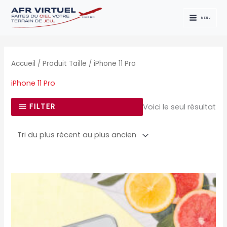
Aller
au
MENU
contenu
Accueil
/ Produit Taille / iPhone 11 Pro
iPhone 11 Pro
FILTER
Voici le seul résultat
Ce
produit
a
plusieurs