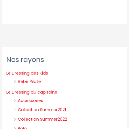
P
P
Nos rayons
r
r
i
i
Le Dressing des Kids
x
x
Bébé Pilote
m
m
Le Dressing du capitaine
i
a
Accessoires
n
x
Collection Summer2021
Collection Summer2022
Polo