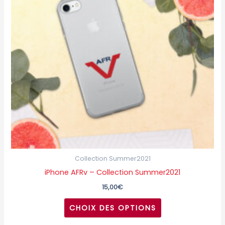
variations.
Les
options
peuvent
être
choisies
sur
la
page
du
produit
Collection Summer2021
iPhone AFRv – Collection Summer2021
15,00
€
CHOIX DES OPTIONS