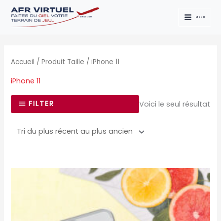
Aller
au
MENU
contenu
Accueil
/ Produit Taille / iPhone 11
iPhone 11
FILTER
Voici le seul résultat
Ce
produit
a
plusieurs