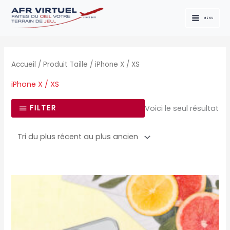
Aller
au
MENU
contenu
Accueil
/ Produit Taille / iPhone X / XS
iPhone X / XS
FILTER
Voici le seul résultat
Ce
produit
a
plusieurs