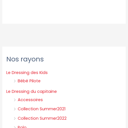
P
P
Nos rayons
r
r
i
i
Le Dressing des Kids
x
x
Bébé Pilote
m
m
Le Dressing du capitaine
i
a
Accessoires
n
x
Collection Summer2021
Collection Summer2022
Polo