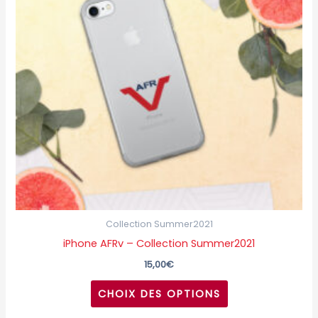
variations.
Les
options
peuvent
être
choisies
sur
la
page
du
produit
Collection Summer2021
iPhone AFRv – Collection Summer2021
15,00
€
CHOIX DES OPTIONS