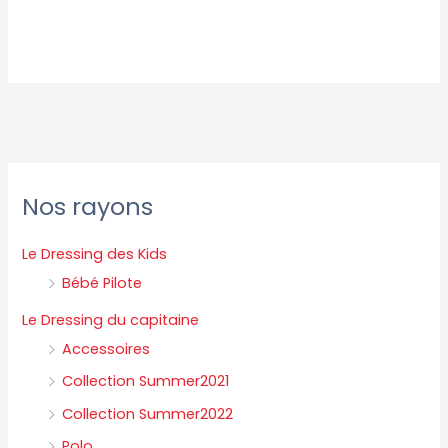
P
P
Nos rayons
r
r
i
i
Le Dressing des Kids
x
x
Bébé Pilote
m
m
Le Dressing du capitaine
i
a
Accessoires
n
x
Collection Summer2021
Collection Summer2022
Polo