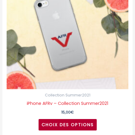
variations.
Les
options
peuvent
être
choisies
sur
la
page
du
produit
Collection Summer2021
iPhone AFRv – Collection Summer2021
15,00
€
CHOIX DES OPTIONS