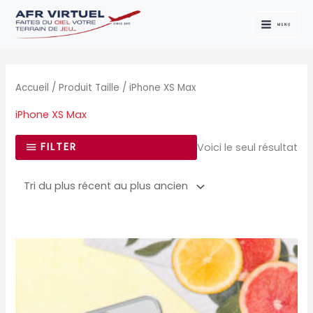
Aller
au
MENU
contenu
Accueil
/ Produit Taille / iPhone XS Max
iPhone XS Max
FILTER
Voici le seul résultat
Ce
produit
a
plusieurs