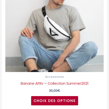
variations.
Les
options
peuvent
être
choisies
sur
la
page
du
produit
Accessoires
Banane AFRv – Collection Summer2021
30,00
€
CHOIX DES OPTIONS