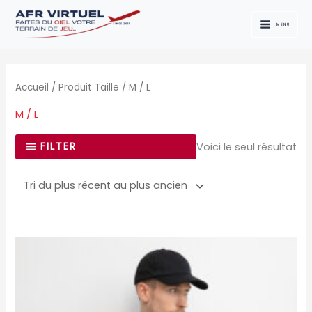
Aller
au
MENU
contenu
Accueil
/ Produit Taille / M / L
M / L
FILTER
Voici le seul résultat
Ce
produit
a
plusieurs