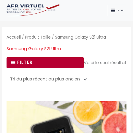
Aller
au
MENU
contenu
Accueil
/ Produit Taille / Samsung Galaxy S21 Ultra
Samsung Galaxy S21 Ultra
FILTER
Voici le seul résultat
Ce
produit
a
plusieurs