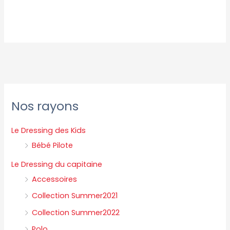
P
P
Nos rayons
r
r
i
i
Le Dressing des Kids
x
x
Bébé Pilote
m
m
Le Dressing du capitaine
i
a
Accessoires
n
x
Collection Summer2021
Collection Summer2022
Polo