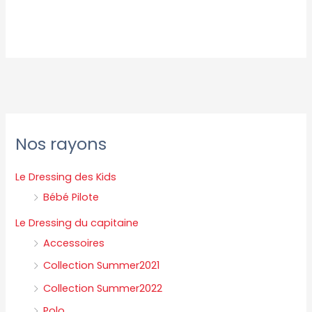
P
P
Nos rayons
r
r
i
i
Le Dressing des Kids
x
x
Bébé Pilote
m
m
Le Dressing du capitaine
i
a
Accessoires
n
x
Collection Summer2021
Collection Summer2022
Polo