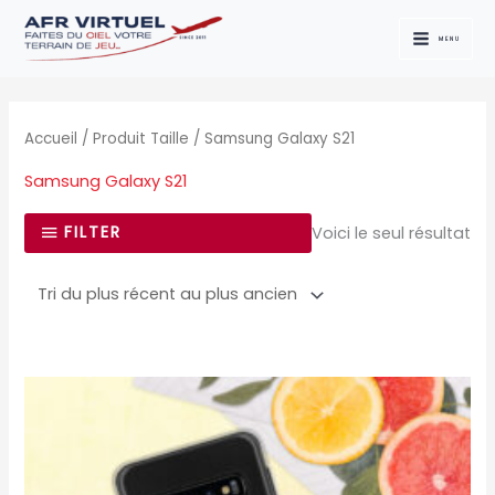
Aller
au
MENU
contenu
Accueil
/ Produit Taille / Samsung Galaxy S21
Samsung Galaxy S21
FILTER
Voici le seul résultat
Ce
produit
a
plusieurs