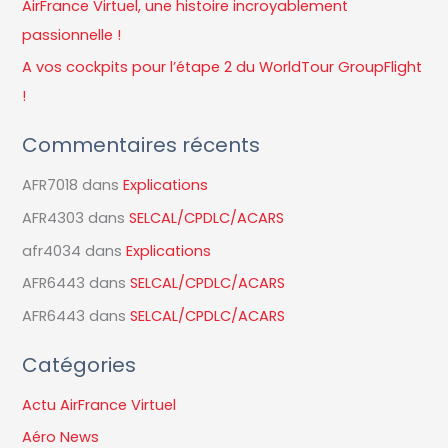
AirFrance Virtuel, une histoire incroyablement
e
passionnelle !
r
A vos cockpits pour l’étape 2 du WorldTour GroupFlight
!
:
Commentaires récents
AFR7018
dans
Explications
AFR4303
dans
SELCAL/CPDLC/ACARS
afr4034
dans
Explications
AFR6443
dans
SELCAL/CPDLC/ACARS
AFR6443
dans
SELCAL/CPDLC/ACARS
Catégories
Actu AirFrance Virtuel
Aéro News