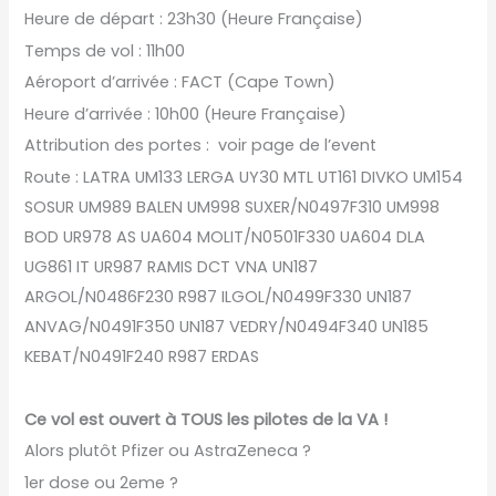
Heure de départ : 23h30 (Heure Française)
Temps de vol : 11h00
Aéroport d’arrivée : FACT (Cape Town)
Heure d’arrivée : 10h00 (Heure Française)
Attribution des portes : voir page de l’event
Route : LATRA UM133 LERGA UY30 MTL UT161 DIVKO UM154
SOSUR UM989 BALEN UM998 SUXER/N0497F310 UM998
BOD UR978 AS UA604 MOLIT/N0501F330 UA604 DLA
UG861 IT UR987 RAMIS DCT VNA UN187
ARGOL/N0486F230 R987 ILGOL/N0499F330 UN187
ANVAG/N0491F350 UN187 VEDRY/N0494F340 UN185
KEBAT/N0491F240 R987 ERDAS
Ce vol est ouvert à TOUS les pilotes de la VA !
Alors plutôt Pfizer ou AstraZeneca ?
1er dose ou 2eme ?