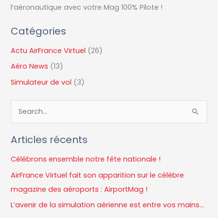
l’aéronautique avec votre Mag 100% Pilote !
Catégories
Actu AirFrance Virtuel
(26)
Aéro News
(13)
Simulateur de vol
(3)
R
e
Articles récents
c
h
Célébrons ensemble notre fête nationale !
e
AirFrance Virtuel fait son apparition sur le célèbre
r
magazine des aéroports : AirportMag !
c
L’avenir de la simulation aérienne est entre vos mains…
h