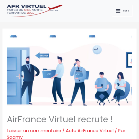
Aller
au
MENU
contenu
AirFrance Virtuel recrute !
Laisser un commentaire
/
Actu AirFrance Virtuel
/ Par
Saamy