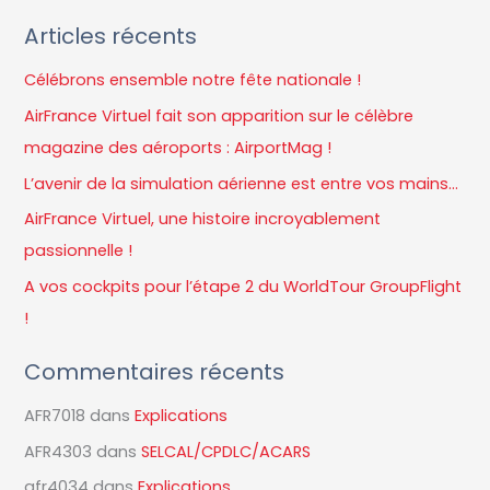
e
Articles récents
c
h
Célébrons ensemble notre fête nationale !
e
AirFrance Virtuel fait son apparition sur le célèbre
r
magazine des aéroports : AirportMag !
c
L’avenir de la simulation aérienne est entre vos mains…
h
AirFrance Virtuel, une histoire incroyablement
e
passionnelle !
r
A vos cockpits pour l’étape 2 du WorldTour GroupFlight
!
:
Commentaires récents
AFR7018
dans
Explications
AFR4303
dans
SELCAL/CPDLC/ACARS
afr4034
dans
Explications