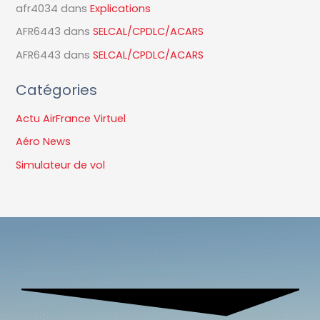
afr4034
dans
Explications
AFR6443
dans
SELCAL/CPDLC/ACARS
AFR6443
dans
SELCAL/CPDLC/ACARS
Catégories
Actu AirFrance Virtuel
Aéro News
Simulateur de vol