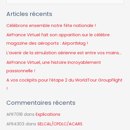
e
Articles récents
c
h
Célébrons ensemble notre fête nationale !
e
AirFrance Virtuel fait son apparition sur le célèbre
r
magazine des aéroports : AirportMag !
c
L’avenir de la simulation aérienne est entre vos mains…
h
AirFrance Virtuel, une histoire incroyablement
e
passionnelle !
r
A vos cockpits pour l’étape 2 du WorldTour GroupFlight
!
:
Commentaires récents
AFR7018
dans
Explications
AFR4303
dans
SELCAL/CPDLC/ACARS