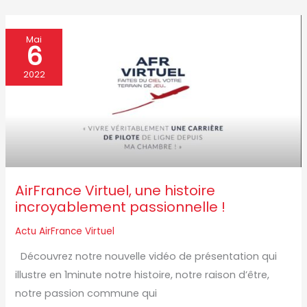
AirFrance
Mai
6
Virtuel,
une
2022
histoire
incroyablement
passionnelle
!
AirFrance Virtuel, une histoire
incroyablement passionnelle !
Actu AirFrance Virtuel
Découvrez notre nouvelle vidéo de présentation qui
illustre en 1minute notre histoire, notre raison d’être,
notre passion commune qui