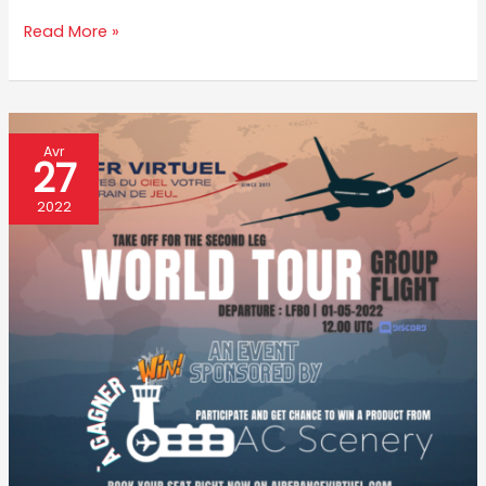
Read More »
A
Avr
27
vos
cockpits
2022
pour
l’étape
2
du
WorldTour
GroupFlight
!