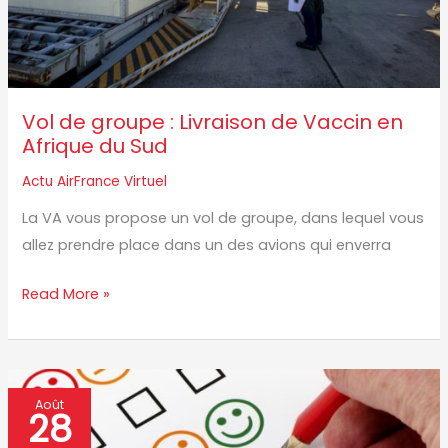
en
Afrique
du
Sud
Vol de groupe : Livraison de Vaccin en
Afrique du Sud
Actu AirFrance Virtuel
La VA vous propose un vol de groupe, dans lequel vous
allez prendre place dans un des avions qui enverra
Read More »
Toujours
Août
28
à