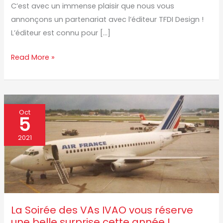
C’est avec un immense plaisir que nous vous
annonçons un partenariat avec l’éditeur TFDI Design !
L’éditeur est connu pour […]
Read More »
La
Oct
5
Soirée
des
2021
VAs
IVAO
vous
réserve
une
La Soirée des VAs IVAO vous réserve
belle
une belle surprise cette année !