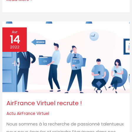
AirFrance
Avr
14
Virtuel
recrute
2022
!
AirFrance Virtuel recrute !
Actu AirFrance Virtuel
Nous sommes à la recherche de passionné talentueux