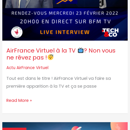
vous
ne
rêvez
pas
!
AirFrance Virtuel à la TV
? Non vous
ne rêvez pas !
Actu AirFrance Virtuel
Tout est dans le titre ! AirFrance Virtuel va faire sa
première apparition à la TV et ça se passe
Read More »