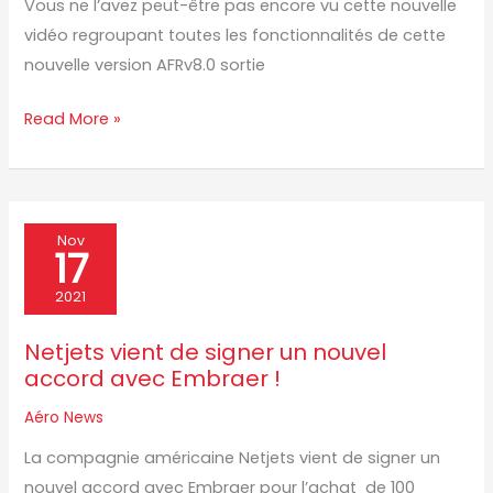
Vous ne l’avez peut-être pas encore vu cette nouvelle
vidéo regroupant toutes les fonctionnalités de cette
nouvelle version AFRv8.0 sortie
Read More »
Netjets
Nov
17
vient
de
2021
signer
Netjets vient de signer un nouvel
un
accord avec Embraer !
nouvel
accord
Aéro News
avec
La compagnie américaine Netjets vient de signer un
Embraer
nouvel accord avec Embraer pour l’achat de 100