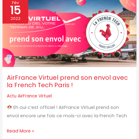
AirFrance
Fév
15
Virtuel
prend
2022
son
envol
avec
la
French
Tech
AirFrance Virtuel prend son envol avec
Paris
la French Tech Paris !
!
Actu AirFrance Virtuel
Eh oui c’est officiel ! AirFrance Virtuel prend son
envol encore une fois ce mois-ci avec la French Tech
Read More »