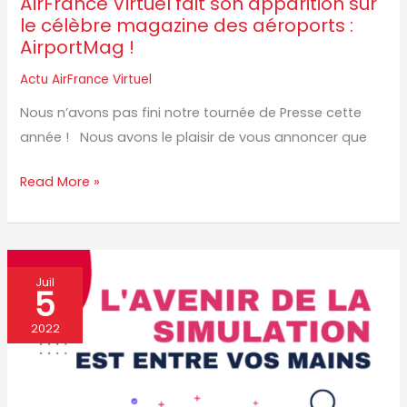
AirFrance Virtuel fait son apparition sur
le célèbre magazine des aéroports :
AirportMag !
Actu AirFrance Virtuel
Nous n’avons pas fini notre tournée de Presse cette
année ! Nous avons le plaisir de vous annoncer que
Read More »
L’avenir
Juil
5
de
la
2022
simulation
aérienne
est