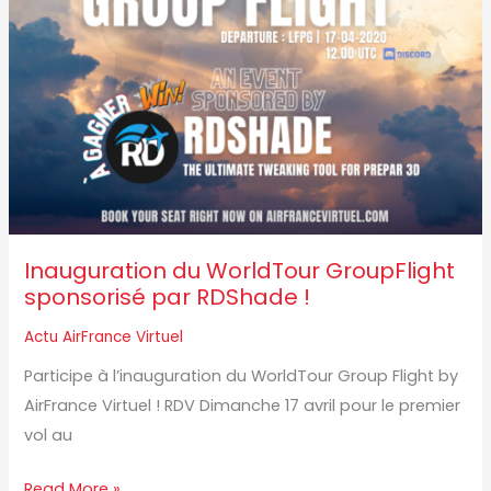
par
RDShade
!
Inauguration du WorldTour GroupFlight
sponsorisé par RDShade !
Actu AirFrance Virtuel
Participe à l’inauguration du WorldTour Group Flight by
AirFrance Virtuel ! RDV Dimanche 17 avril pour le premier
vol au
Read More »