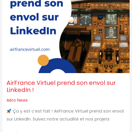
LinkedIn
!
AirFrance Virtuel prend son envol sur
LinkedIn !
Aéro News
Ça y est c’est fait ! AirFrance Virtuel prend son envol
sur LinkedIn. Suivez notre actualité et nos projets