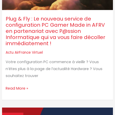
de
configuration
Plug & Fly : Le nouveau service de
PC
configuration PC Gamer Made in AFRV
Gamer
en partenariat avec P@ssion
Made
Informatique qui va vous faire décoller
in
immédiatement !
AFRV
Actu AirFrance Virtuel
en
partenariat
Votre configuration PC commence à vieillir ? Vous
avec
n’êtes plus à la page de l’actualité Hardware ? Vous
P@ssion
souhaitez trouver
Informatique
qui
Read More »
va
vous
faire