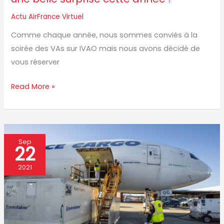
surprise
Actu AirFrance Virtuel
cette
Comme chaque année, nous sommes conviés à la
année
soirée des VAs sur IVAO mais nous avons décidé de
!
vous réserver
Read More »
Vol
Sep
22
de
groupe
2021
:
Livraison
de
Vaccin