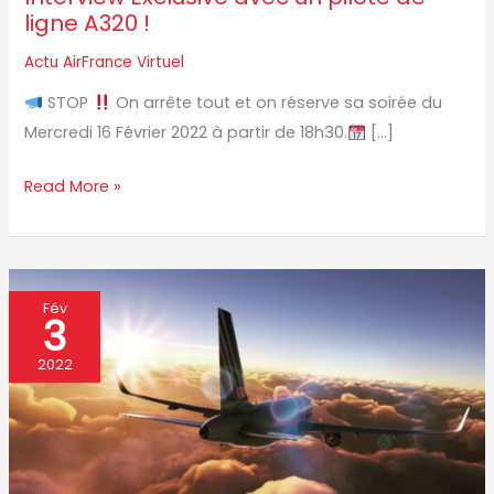
ligne A320 !
Actu AirFrance Virtuel
STOP
On arrête tout et on réserve sa soirée du
Mercredi 16 Février 2022 à partir de 18h30.
[…]
Read More »
Plug
Fév
3
&
Fly
2022
:
Le
nouveau
service