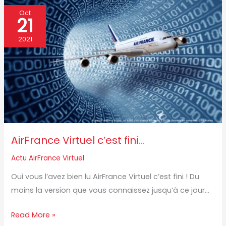
AirFrance
Oct
21
Virtuel
c’est
2021
fini…
AirFrance Virtuel c’est fini…
Actu AirFrance Virtuel
Oui vous l’avez bien lu AirFrance Virtuel c’est fini ! Du
moins la version que vous connaissez jusqu’à ce jour…
Read More »