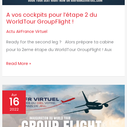
A vos cockpits pour l’étape 2 du
WorldTour GroupFlight !
Actu AirFrance Virtuel
Ready for the second leg ? Alors prépare ta cabine
pour la 2eme étape du WorldTour GroupFlight ! Aux
Read More »
Inauguration
Avr
16
du
WorldTour
2022
GroupFlight
sponsorisé