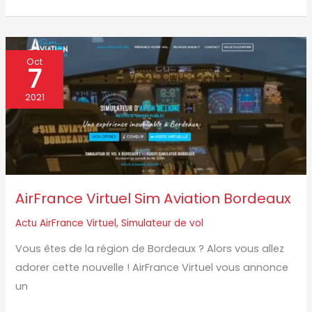
AirFrance
Oct
7
Virtuel
Sim
2021
Aviation
Bordeaux
AirFrance Virtuel Sim Aviation Bordeaux
Actu AirFrance Virtuel
,
Simulateur de vol
Vous êtes de la région de Bordeaux ? Alors vous allez
adorer cette nouvelle ! AirFrance Virtuel vous annonce
un