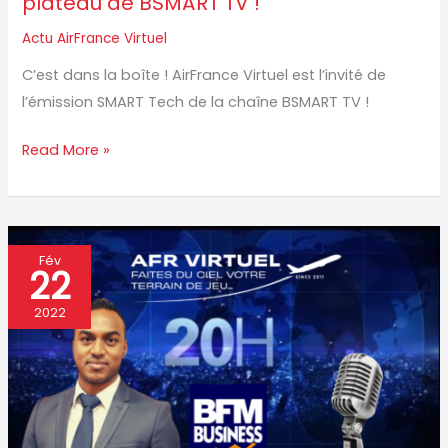
plateau de BSMART TV !
!
Actu AirFrance Virtuel
C’est dans la boîte ! AirFrance Virtuel est l’invité de
l’émission SMART Tech de la chaîne BSMART TV !
Read More »
AirFrance
Fév
22
Virtuel
à
2022
la
TV
?
Non