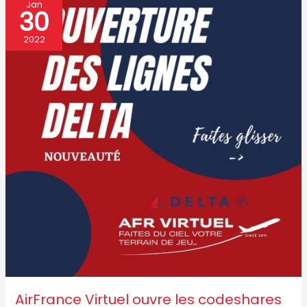
décoller
AirFrance
Jan
30
immédiatement
Virtuel
!
ouvre
2022
les
codeshares
Delta
Airlines
!
AirFrance Virtuel ouvre les codeshares