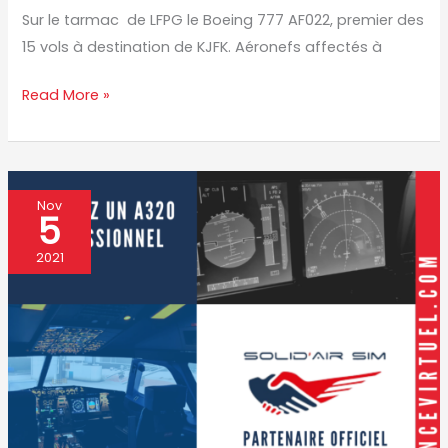
Sur le tarmac de LFPG le Boeing 777 AF022, premier des
15 vols à destination de KJFK. Aéronefs affectés à
Read More »
ENVIE
Nov
5
DE
PILOTER
2021
UN
A320
?