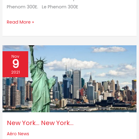
!
Phenom 300E. Le Phenom 300E
Read More »
New
Nov
9
York…
New
2021
York…
New York… New York…
Aéro News