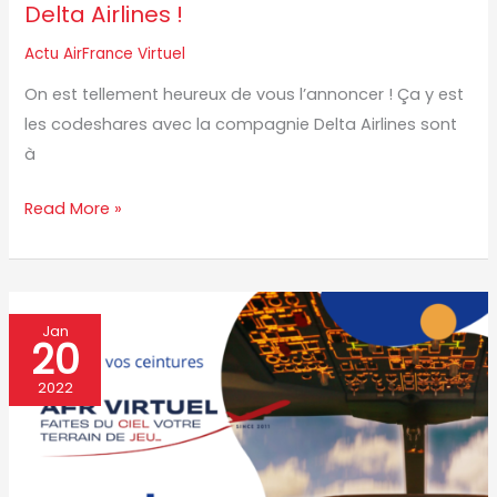
Delta Airlines !
Actu AirFrance Virtuel
On est tellement heureux de vous l’annoncer ! Ça y est
les codeshares avec la compagnie Delta Airlines sont
à
Read More »
AirFrance
Jan
20
Virtuel
prend
2022
son
envol
sur