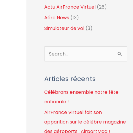
Actu AirFrance Virtuel
(26)
Aéro News
(13)
Simulateur de vol
(3)
R
e
c
Articles récents
h
Célébrons ensemble notre fête
e
nationale !
r
c
AirFrance Virtuel fait son
h
apparition sur le célèbre magazine
e
des aéroports : AirportMag !