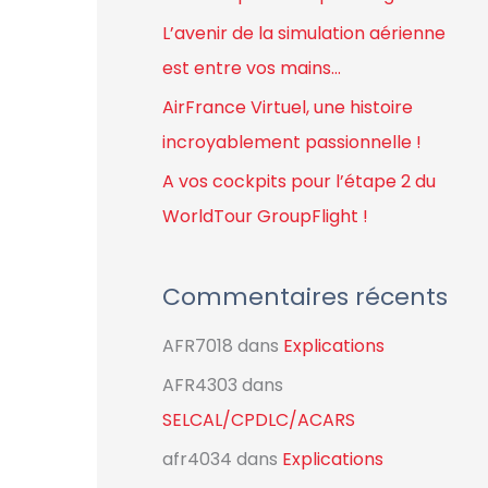
r
L’avenir de la simulation aérienne
est entre vos mains…
:
AirFrance Virtuel, une histoire
incroyablement passionnelle !
A vos cockpits pour l’étape 2 du
WorldTour GroupFlight !
Commentaires récents
AFR7018
dans
Explications
AFR4303
dans
SELCAL/CPDLC/ACARS
afr4034
dans
Explications