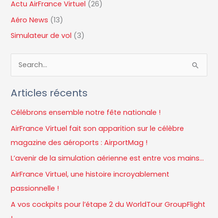
Actu AirFrance Virtuel
(26)
Aéro News
(13)
Simulateur de vol
(3)
R
e
Articles récents
c
h
Célébrons ensemble notre fête nationale !
e
AirFrance Virtuel fait son apparition sur le célèbre
r
magazine des aéroports : AirportMag !
c
L’avenir de la simulation aérienne est entre vos mains…
h
AirFrance Virtuel, une histoire incroyablement
e
passionnelle !
r
A vos cockpits pour l’étape 2 du WorldTour GroupFlight