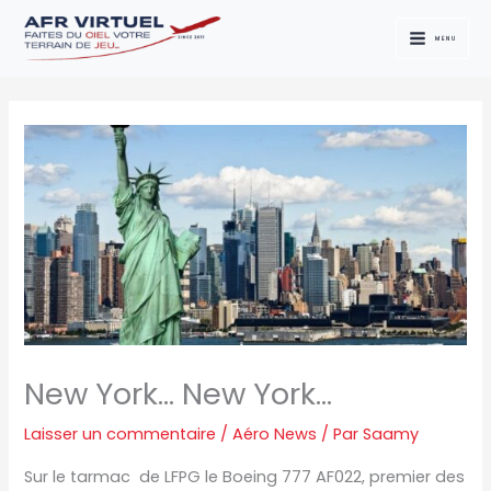
Aller
au
MENU
contenu
New York… New York…
Laisser un commentaire
/
Aéro News
/ Par
Saamy
Sur le tarmac de LFPG le Boeing 777 AF022, premier des