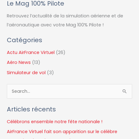
Le Mag 100% Pilote
Retrouvez l’actualité de la simulation aérienne et de
l’aéronautique avec votre Mag 100% Pilote !
Catégories
Actu AirFrance Virtuel
(26)
Aéro News
(13)
Simulateur de vol
(3)
R
e
Articles récents
c
h
Célébrons ensemble notre fête nationale !
e
AirFrance Virtuel fait son apparition sur le célèbre
r