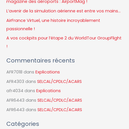
magazine des aéroports : AirportMag !
c
L’avenir de la simulation aérienne est entre vos mains…
h
AirFrance Virtuel, une histoire incroyablement
e
passionnelle !
r
A vos cockpits pour l’étape 2 du WorldTour GroupFlight
!
:
Commentaires récents
AFR7018
dans
Explications
AFR4303
dans
SELCAL/CPDLC/ACARS
afr4034
dans
Explications
AFR6443
dans
SELCAL/CPDLC/ACARS
AFR6443
dans
SELCAL/CPDLC/ACARS
Catégories