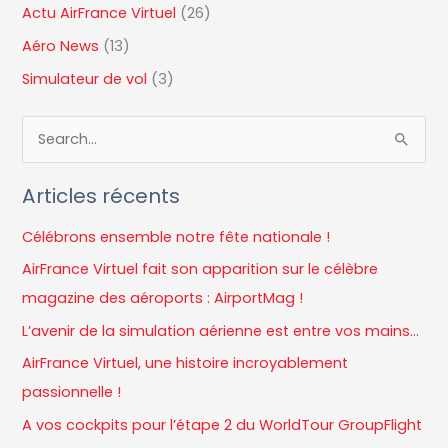
Actu AirFrance Virtuel
(26)
Aéro News
(13)
Simulateur de vol
(3)
R
e
Articles récents
c
h
Célébrons ensemble notre fête nationale !
e
AirFrance Virtuel fait son apparition sur le célèbre
r
magazine des aéroports : AirportMag !
c
L’avenir de la simulation aérienne est entre vos mains…
h
AirFrance Virtuel, une histoire incroyablement
e
passionnelle !
r
A vos cockpits pour l’étape 2 du WorldTour GroupFlight