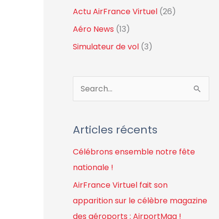
Actu AirFrance Virtuel
(26)
Aéro News
(13)
Simulateur de vol
(3)
R
e
c
Articles récents
h
Célébrons ensemble notre fête
e
nationale !
r
c
AirFrance Virtuel fait son
h
apparition sur le célèbre magazine
e
des aéroports : AirportMag !