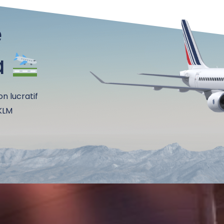
e
à
on lucratif
 KLM