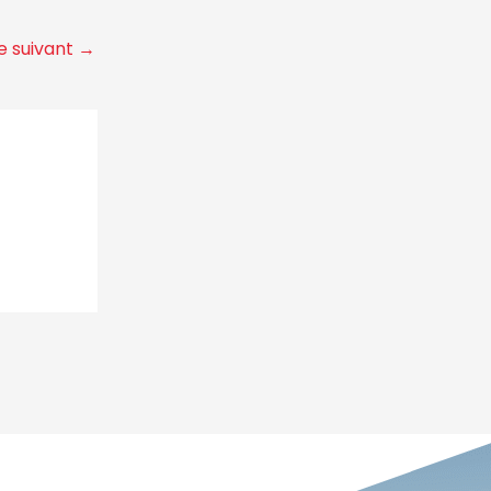
le suivant
→