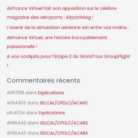
e
AirFrance Virtuel fait son apparition sur le célèbre
r
magazine des aéroports : AirportMag !
c
L’avenir de la simulation aérienne est entre vos mains…
h
AirFrance Virtuel, une histoire incroyablement
e
passionnelle !
r
A vos cockpits pour l’étape 2 du WorldTour GroupFlight
!
:
Commentaires récents
AFR7018
dans
Explications
AFR4303
dans
SELCAL/CPDLC/ACARS
afr4034
dans
Explications
AFR6443
dans
SELCAL/CPDLC/ACARS
AFR6443
dans
SELCAL/CPDLC/ACARS