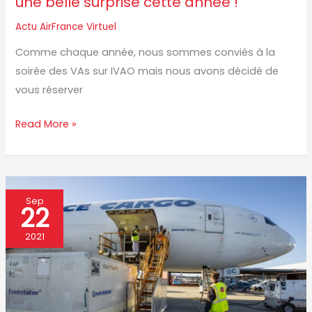
une belle surprise cette année !
surprise
Actu AirFrance Virtuel
cette
Comme chaque année, nous sommes conviés à la
année
soirée des VAs sur IVAO mais nous avons décidé de
!
vous réserver
Read More »
Vol
Sep
22
de
groupe
2021
:
Livraison
de
Vaccin