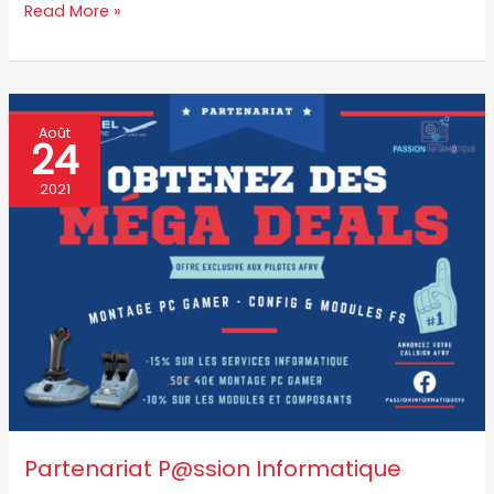
Read More »
Partenariat
Août
24
P@ssion
Informatique
2021
Partenariat P@ssion Informatique