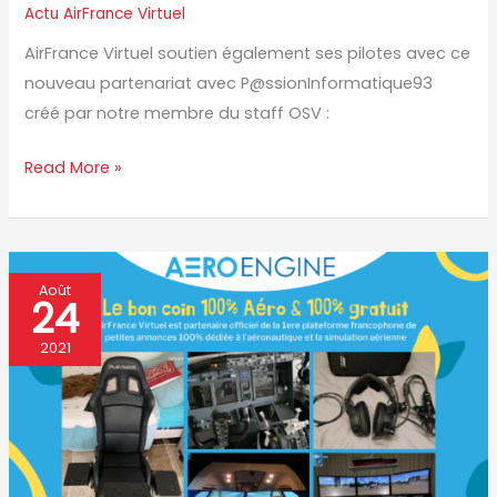
Actu AirFrance Virtuel
AirFrance Virtuel soutien également ses pilotes avec ce
nouveau partenariat avec P@ssionInformatique93
créé par notre membre du staff OSV :
Read More »
AeroEngine.co
Août
24
:
un
2021
partenaire
&
Sponsor