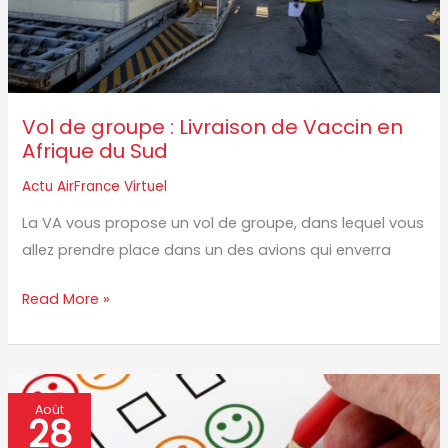
en
Afrique
du
Sud
Vol de groupe : Livraison de Vaccin en
Afrique du Sud
Actu AirFrance Virtuel
La VA vous propose un vol de groupe, dans lequel vous
allez prendre place dans un des avions qui enverra
Read More »
Toujours
Août
28
à