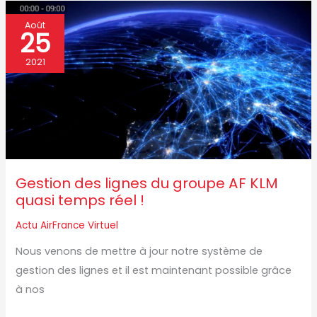
Gestion
Août
25
des
lignes
2021
du
groupe
AF
KLM
quasi
temps
Gestion des lignes du groupe AF KLM
réel
quasi temps réel !
!
Actu AirFrance Virtuel
Nous venons de mettre à jour notre système de
gestion des lignes et il est maintenant possible grâce
à nos