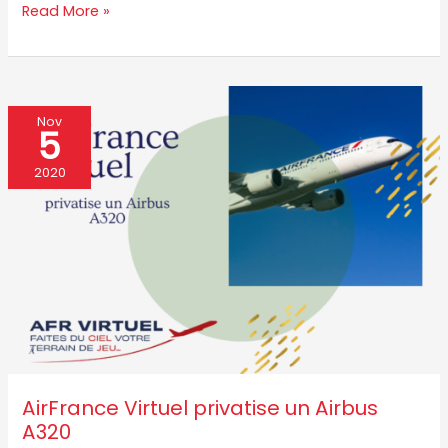
Read More »
AirFrance
Nov
5
Virtuel
privatise
2020
un
Airbus
A320
AirFrance Virtuel privatise un Airbus
A320