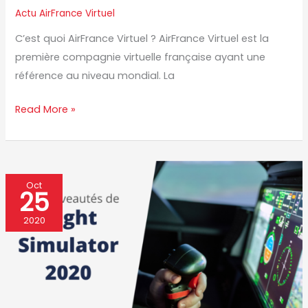
Actu AirFrance Virtuel
C’est quoi AirFrance Virtuel ? AirFrance Virtuel est la
première compagnie virtuelle française ayant une
référence au niveau mondial. La
Read More »
Les
Oct
25
premiers
retours
2020
du
nouvel
opus
de