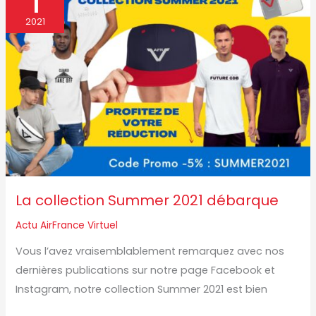
1
collection
Summer
2021
2021
débarque
La collection Summer 2021 débarque
Actu AirFrance Virtuel
Vous l’avez vraisemblablement remarquez avec nos
dernières publications sur notre page Facebook et
Instagram, notre collection Summer 2021 est bien