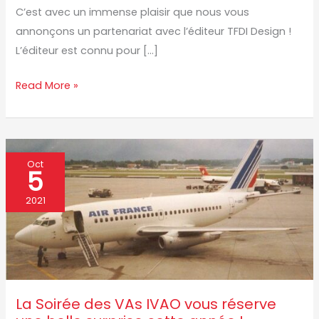
C’est avec un immense plaisir que nous vous
annonçons un partenariat avec l’éditeur TFDI Design !
L’éditeur est connu pour […]
Read More »
La
Oct
5
Soirée
des
2021
VAs
IVAO
vous
réserve
une
La Soirée des VAs IVAO vous réserve
belle